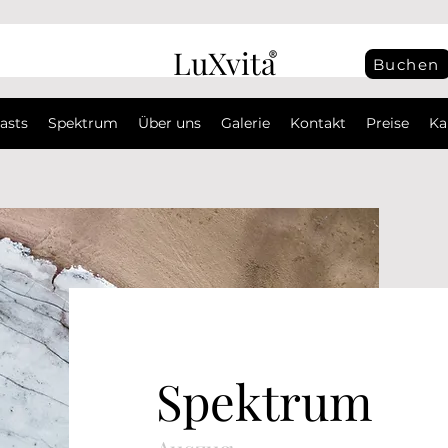
LuXvita
Buchen
asts
Spektrum
Über uns
Galerie
Kontakt
Preise
Ka
Spektrum