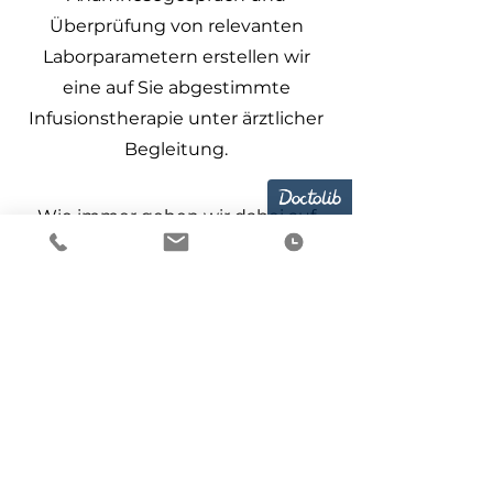
Überprüfung von relevanten
Laborparametern erstellen wir
eine auf Sie abgestimmte
Infusionstherapie unter ärztlicher
Begleitung.
Wie immer gehen wir dabei auf
Termin
Ihre Wünsche und
Terminvorstellungen ein.
Vitalstoffversorgung
Mitochondrien-
Unterstützung